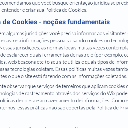
Recomendamos que você busque orientação jurídica se preci
 entender e criar sua Política de Cookies.
ca de Cookies - noções fundamentais
 em algumas jurisdições você precisa informar aos visitantes 
ite rastreia informações pessoais usando cookies ou tecnolo
 Nessas jurisdições, as normas locais muitas vezes contempl
de esclarecer quais ferramentas de rastreio (por exemplo, c
ies, web beacons etc.) o seu site utiliza e quais tipos de inf
ssas tecnologias coletam. Essas políticas muitas vezes tam
ntes o que o site está fazendo com as informações coletadas.
te observar que serviços de terceiros que aplicam cookies
cnologias de rastreamento através dos serviços do Wix pode
políticas de coleta e armazenamento de informações. Como 
xternos, essas práticas não são cobertas pela Política de Pr