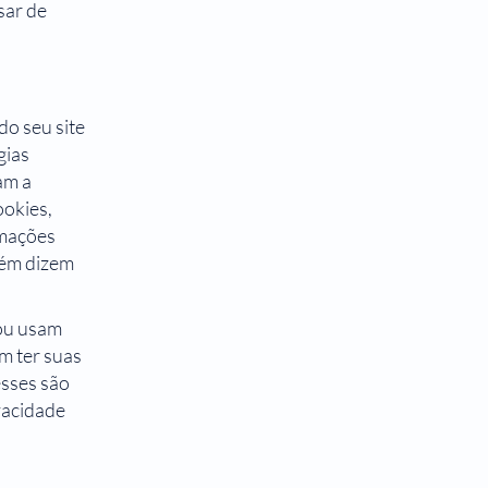
sar de
do seu site
gias
am a
ookies,
ormações
bém dizem
 ou usam
m ter suas
esses são
ivacidade