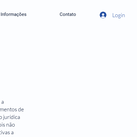
Login
Informações
Contato
 a
cumentos de
 jurídica
ois não
ivas a