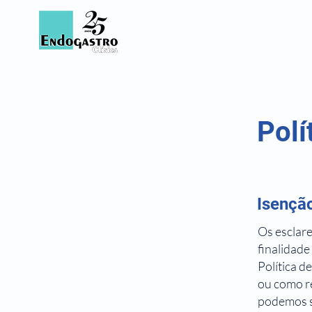
Polí
Isenção
Os esclar
finalidade
Política d
ou como r
podemos sa