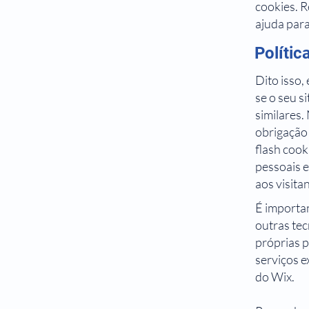
cookies. 
ajuda para
Políti
Dito isso,
se o seu s
similares.
obrigação 
flash cook
pessoais e
aos visita
É importan
outras te
próprias 
serviços e
do Wix.